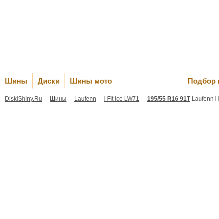
Оплата и Д
Шины
Диски
Шины мото
Подбор 
DiskiShiny.Ru
Шины
Laufenn
i Fit Ice LW71
195/55 R16 91T
Laufenn i 