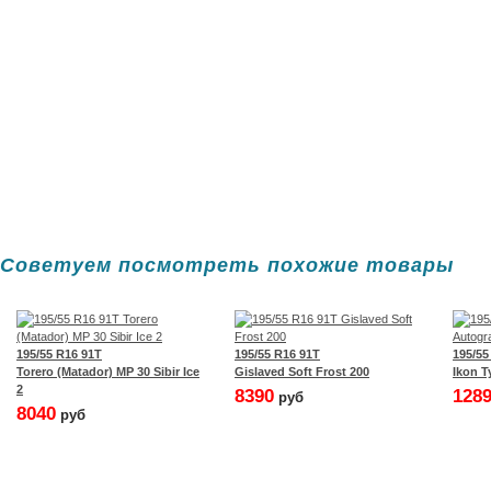
Cоветуем посмотреть похожие товары
195/55 R16 91T
195/55 R16 91T
195/55
Torero (Matador) MP 30 Sibir Ice
Gislaved Soft Frost 200
Ikon T
2
8390
128
руб
8040
руб