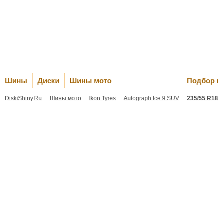
Оплата и Д
Шины
Диски
Шины мото
Подбор 
DiskiShiny.Ru
Шины мото
Ikon Tyres
Autograph Ice 9 SUV
235/55 R18