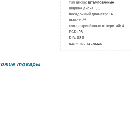
тип диска:
штампованные
ширина диска:
5,5
посадочный диаметр:
14
вылет:
35
кол-во крепёжных отверстий:
4
PCD:
98
DIA:
58,5
наличие:
на складе
хожие товары