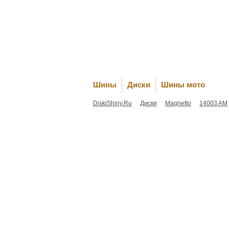
Шины
Диски
Шины мото
DiskiShiny.Ru
Диски
Magnetto
14003 AM