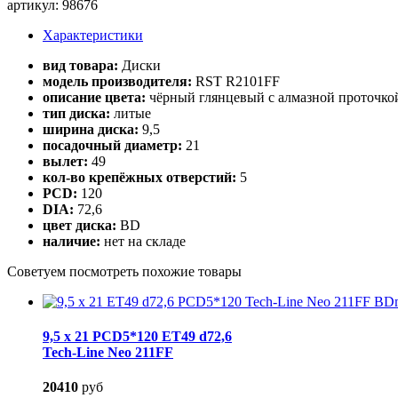
артикул:
98676
Характеристики
вид товара:
Диски
модель производителя:
RST R2101FF
описание цвета:
чёрный глянцевый с алмазной проточко
тип диска:
литые
ширина диска:
9,5
посадочный диаметр:
21
вылет:
49
кол-во крепёжных отверстий:
5
PCD:
120
DIA:
72,6
цвет диска:
BD
наличие:
нет на складе
Cоветуем посмотреть похожие товары
9,5 x 21 PCD5*120 ET49 d72,6
Tech-Line Neo 211FF
20410
руб