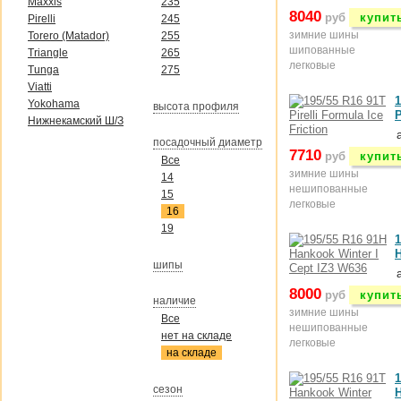
Maxxis
235
8040
руб
купит
Pirelli
245
зимние шины
Torero (Matador)
255
шипованные
Triangle
265
легковые
Tunga
275
Viatti
1
Yokohama
высота профиля
P
Нижнекамский Ш/З
посадочный диаметр
7710
руб
купит
Все
зимние шины
14
нешипованные
15
легковые
16
19
1
H
шипы
8000
руб
купит
наличие
зимние шины
Все
нешипованные
нет на складе
легковые
на складе
1
сезон
H