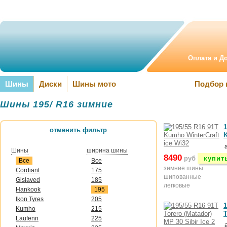
Оплата и Д
Шины
Диски
Шины мото
Подбор 
Шины 195/ R16 зимние
1
отменить фильтр
K
Шины
ширина шины
8490
руб
купит
Все
Все
зимние шины
Cordiant
175
шипованные
Gislaved
185
легковые
Hankook
195
Ikon Tyres
205
1
Kumho
215
T
Laufenn
225