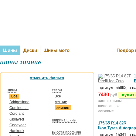
Оплата и Д
Шины
Диски
Шины мото
Подбор 
Шины зимние
1
отменить фильтр
P
артикул: 55893, в н
Шины
сезон
7430
руб
купит
Все
Все
зимние шины
Bridgestone
летние
шипованные
Continental
зимние
легковые
Cordiant
Gislaved
ширина шины
175/65 R14 82R
Goodyear
Ikon Tyres Autogra
Hankook
высота профиля
артикул: 15341, в н