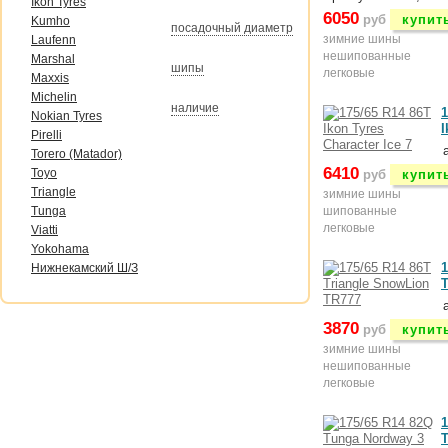
Ikon Tyres
6050
руб
купит
Kumho
посадочный диаметр
зимние шины
Laufenn
нешипованные
Marshal
шипы
легковые
Maxxis
Michelin
наличие
1
Nokian Tyres
I
Pirelli
Torero (Matador)
6410
Toyo
руб
купит
Triangle
зимние шины
Tunga
шипованные
легковые
Viatti
Yokohama
1
Нижнекамский Ш/З
T
3870
руб
купит
зимние шины
нешипованные
легковые
1