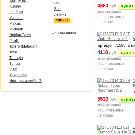
Ikon Tyres
сезон
4380
руб
купит
Kumho
Все
зимние шины
Laufenn
летние
нешипованные
Marshal
зимние
легковые
Maxxis
Michelin
ширина шины
1
Nokian Tyres
V
Pirelli
артикул: 71595, в н
Torero (Matador)
4118
Toyo
руб
купит
Triangle
зимние шины
Tunga
нешипованные
легковые
Viatti
Yokohama
1
Нижнекамский Ш/З
5530
руб
купит
зимние шины
нешипованные
легковые
1