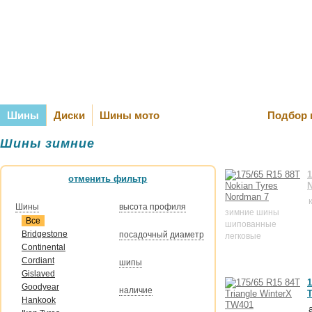
Оплата и Д
Шины
Диски
Шины мото
Подбор 
Шины зимние
1
отменить фильтр
N
Шины
высота профиля
зимние шины
Все
шипованные
Bridgestone
посадочный диаметр
легковые
Continental
Cordiant
шипы
Gislaved
1
Goodyear
наличие
T
Hankook