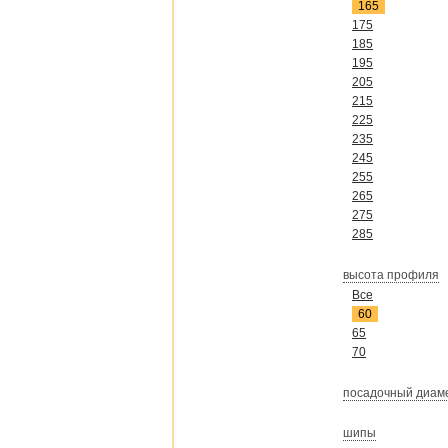
165
175
185
195
205
215
225
235
245
255
265
275
285
высота профиля
Все
60
65
70
посадочный диам
шипы