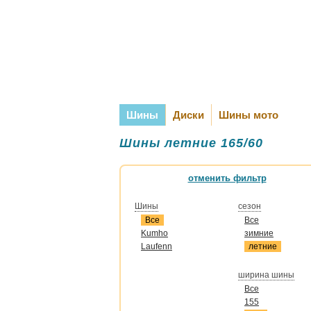
Шины
Диски
Шины мото
Шины летние 165/60
отменить фильтр
Шины
сезон
Все
Все
Kumho
зимние
Laufenn
летние
ширина шины
Все
155