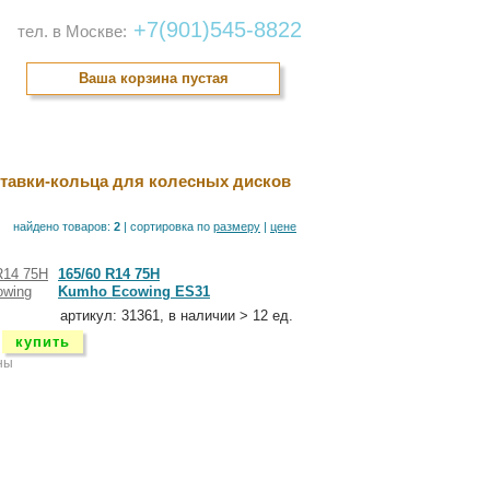
+7(901)545-8822
тел. в Москве:
Ваша корзина пустая
онтакты
тавки-кольца для колесных дисков
найдено товаров:
2
| cортировка по
размеру
|
цене
165/60 R14 75H
Kumho Ecowing ES31
артикул: 31361, в наличии > 12 ед.
купить
ны