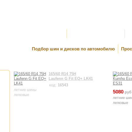
Оплата и Доставка
Самовывоз и Шиномонтаж
К
Подбор шин и дисков по автомобилю
Прос
165/60 R14 75H
Laufenn G Fit EQ+ LK41
код:
16543
летние шины
5080
руб
легковые
летние ши
легковые