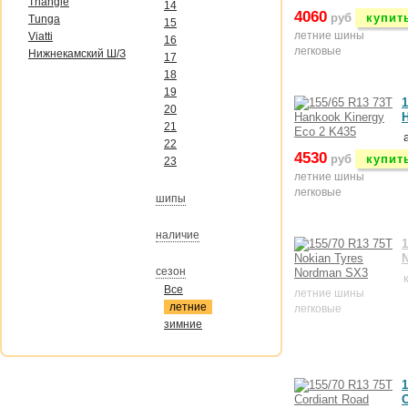
Triangle
14
4060
руб
купит
Tunga
15
летние шины
Viatti
16
легковые
Нижнекамский Ш/З
17
18
19
1
20
H
21
22
4530
руб
купит
23
летние шины
легковые
шипы
наличие
1
сезон
Все
летние шины
летние
легковые
зимние
1
C