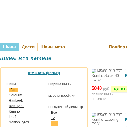
Оплата и Д
Шины
Диски
Шины мото
Подбор 
Шины R13 летние
1
отменить фильтр
Шины
ширина шины
5040
руб
купит
Все
летние шины
Cordiant
высота профиля
легковые
Hankook
Ikon Tyres
посадочный диаметр
Kumho
Все
1
Laufenn
12
Nokian Tyres
13