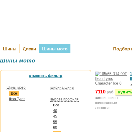
Оплата и Д
Шины
Диски
Шины мото
Подбор 
Шины мото
1
отменить фильтр
I
Шины мото
ширина шины
7110
руб
купит
Все
зимние шины
Ikon Tyres
высота профиля
шипованные
Все
легковые
40
45
55
60