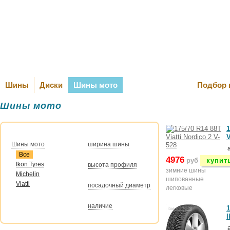
Оплата и Д
Шины
Диски
Шины мото
Подбор 
Шины мото
1
V
Шины мото
ширина шины
Все
4976
руб
купит
Ikon Tyres
высота профиля
зимние шины
Michelin
шипованные
Viatti
посадочный диаметр
легковые
наличие
1
I