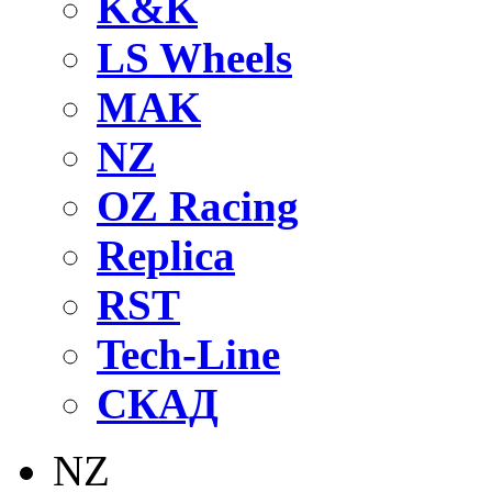
K&K
LS Wheels
MAK
NZ
OZ Raсing
Replica
RST
Tech-Line
СКАД
NZ