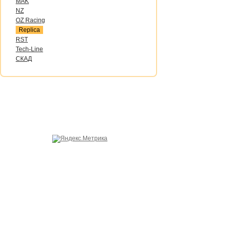
MAK
NZ
OZ Raсing
Replica
RST
Tech-Line
СКАД