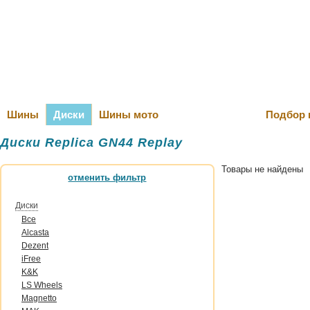
Оплата и Д
Шины
Диски
Шины мото
Подбор 
Диски Replica GN44 Replay
Товары не найдены
отменить фильтр
Диски
Все
Alcasta
Dezent
iFree
K&K
LS Wheels
Magnetto