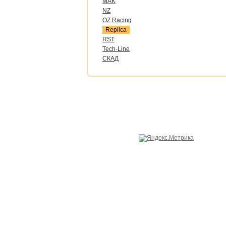
MAK
NZ
OZ Raсing
Replica
RST
Tech-Line
СКАД