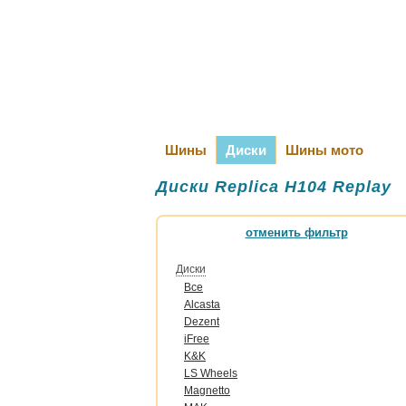
Шины
Диски
Шины мото
Диски Replica H104 Replay
отменить фильтр
Диски
Все
Alcasta
Dezent
iFree
K&K
LS Wheels
Magnetto