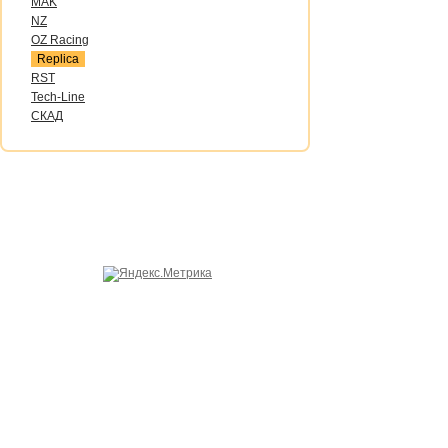
MAK
NZ
OZ Raсing
Replica
RST
Tech-Line
СКАД