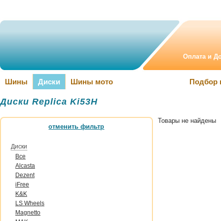
Оплата и Д
Шины
Диски
Шины мото
Подбор 
Диски Replica Ki53H
Товары не найдены
отменить фильтр
Диски
Все
Alcasta
Dezent
iFree
K&K
LS Wheels
Magnetto