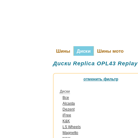
Шины
Диски
Шины мото
Диски Replica OPL43 Replay
отменить фильтр
Диски
Все
Alcasta
Dezent
iFree
K&K
LS Wheels
Magnetto