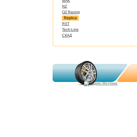
MAK
NZ
OZ Raсing
Replica
RST
Tech-Line
СКАД