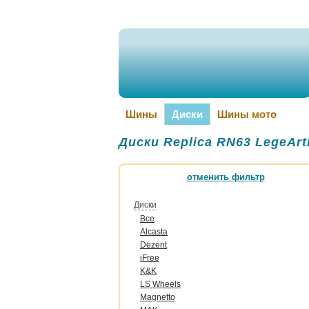
Шины
Диски
Шины мото
Диски Replica RN63 LegeArt
отменить фильтр
Диски
Все
Alcasta
Dezent
iFree
K&K
LS Wheels
Magnetto