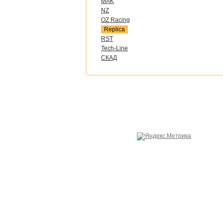
MAK
NZ
OZ Raсing
Replica
RST
Tech-Line
СКАД