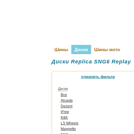
Шины
Диски
Шины мото
Диски Replica SNG6 Replay
отменить фильтр
Диски
Все
Alcasta
Dezent
iFree
K&K
LS Wheels
Magnetto