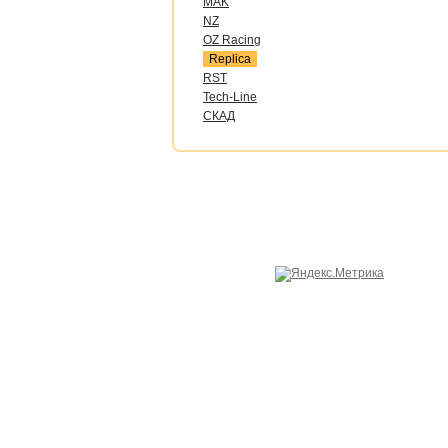
MAK
NZ
OZ Raсing
Replica
RST
Tech-Line
СКАД