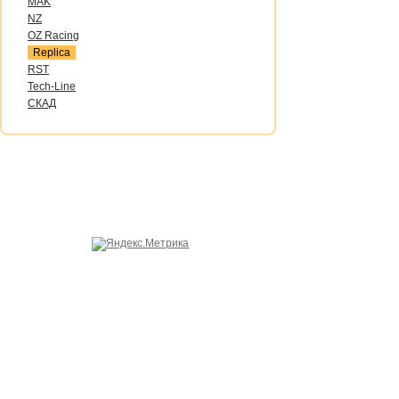
MAK
NZ
OZ Raсing
Replica
RST
Tech-Line
СКАД