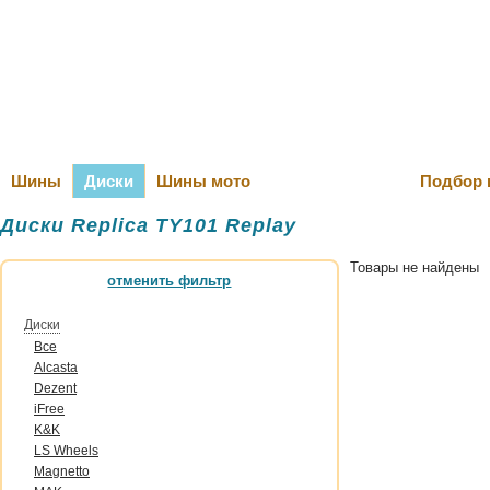
Оплата и Д
Шины
Диски
Шины мото
Подбор 
Диски Replica TY101 Replay
Товары не найдены
отменить фильтр
Диски
Все
Alcasta
Dezent
iFree
K&K
LS Wheels
Magnetto