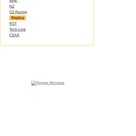
MAK
NZ
OZ Raсing
Replica
RST
Tech-Line
СКАД