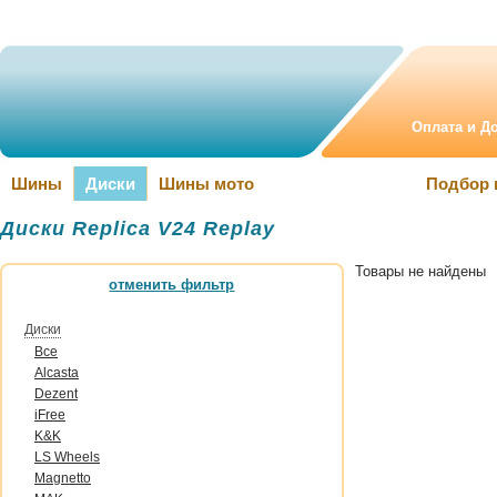
Оплата и Д
Шины
Диски
Шины мото
Подбор 
Диски Replica V24 Replay
Товары не найдены
отменить фильтр
Диски
Все
Alcasta
Dezent
iFree
K&K
LS Wheels
Magnetto