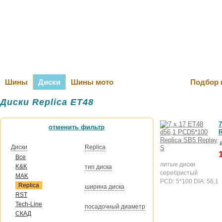
Оплата и Д
Шины
Диски
Шины мото
Подбор 
Диски Replica ET48
7
отменить фильтр
R
Диски
Replica
Все
литые диски
K&K
тип диска
серебристый
MAK
PCD: 5*100 DIA: 56,1
Replica
ширина диска
RST
Tech-Line
посадочный диаметр
СКАД