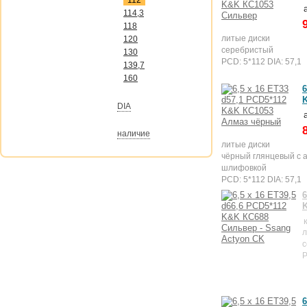
112
114,3
118
литые диски
120
серебристый
130
PCD: 5*112 DIA: 57,1
139,7
160
6
DIA
наличие
литые диски
чёрный глянцевый с 
шлифовкой
PCD: 5*112 DIA: 57,1
6
л
с
P
6