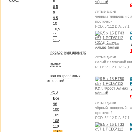
СКАД
8
8,5
литые диски
9
чёрный глянцевый с 
9,5
проточкой
10
PCD: 5*112 DIA: 57,1
10,5
6
11
11,5
посадочный диаметр
литые диски
белый с алмазной ш
вылет
PCD: 5*112 DIA: 57,1
кол-во крепёжных
6
отверстий
PCD
Все
литые диски
98
чёрный глянцевый с 
100
проточкой
105
PCD: 5*112 DIA: 57,1
108
6
110