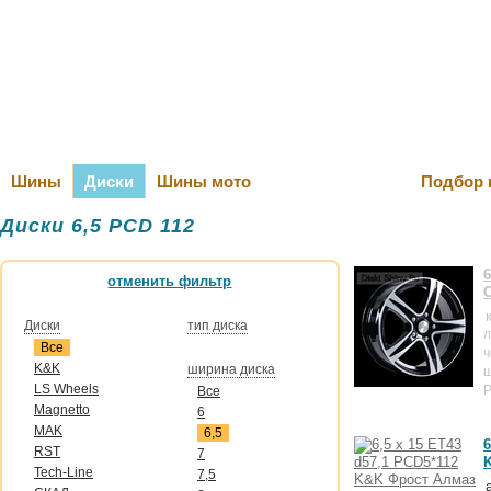
Оплата и Д
Шины
Диски
Шины мото
Подбор 
Диски 6,5 PCD 112
6
отменить фильтр
Диски
тип диска
л
Все
ч
K&K
ширина диска
LS Wheels
P
Все
Magnetto
6
MAK
6,5
6
RST
7
Tech-Line
7,5