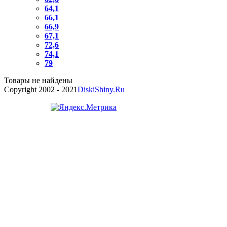
64,1
66,1
66,9
67,1
72,6
74,1
79
Товары не найдены
Copyright 2002 - 2021
DiskiShiny.Ru