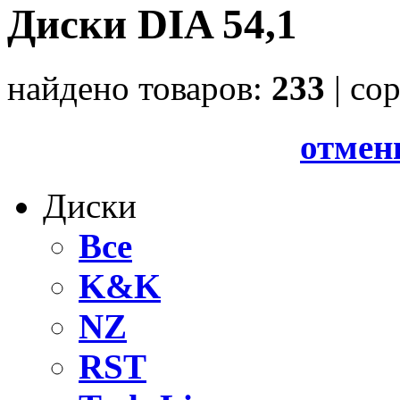
Диски DIA 54,1
найдено товаров:
233
| cо
отмен
Диски
Все
K&K
NZ
RST