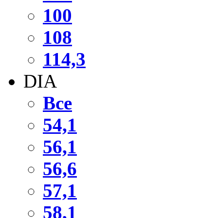
100
108
114,3
DIA
Все
54,1
56,1
56,6
57,1
58,1