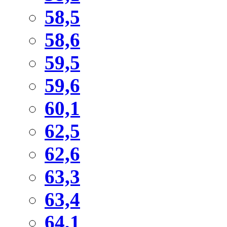
58,5
58,6
59,5
59,6
60,1
62,5
62,6
63,3
63,4
64,1