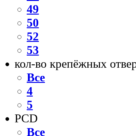
49
50
52
53
кол-во крепёжных отве
Все
4
5
PCD
Все