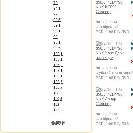
79
84,1
92,3
92,5
литые диски
93,1
серебристый
95,1
PCD: 4*98 DIA: 58,5
98
98,1
6
98,5
100,1
106,1
106,2
литые диски
107,1
глубокий тёмно-сере
108,1
PCD: 4*98 DIA: 58,5
108,5
109,7
6
110,1
110,5
112
113,1
литые диски
серебристый
наличие
PCD: 4*98 DIA: 58,5