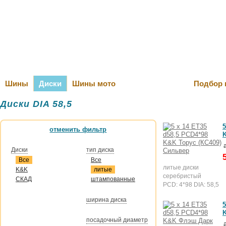
Оплата и Д
Шины
Диски
Шины мото
Подбор 
Диски DIA 58,5
5
отменить фильтр
K
Диски
тип диска
Все
Все
литые диски
K&K
литые
серебристый
СКАД
штампованные
PCD: 4*98 DIA: 58,5
ширина диска
5
посадочный диаметр