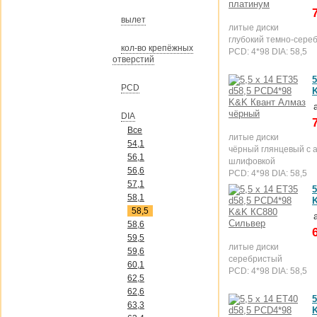
вылет
литые диски
глубокий темно-сере
кол-во крепёжных
PCD: 4*98 DIA: 58,5
отверстий
5
PCD
DIA
Все
литые диски
54,1
чёрный глянцевый с 
56,1
шлифовкой
56,6
PCD: 4*98 DIA: 58,5
57,1
5
58,1
58,5
58,6
59,5
литые диски
59,6
серебристый
60,1
PCD: 4*98 DIA: 58,5
62,5
62,6
5
63,3