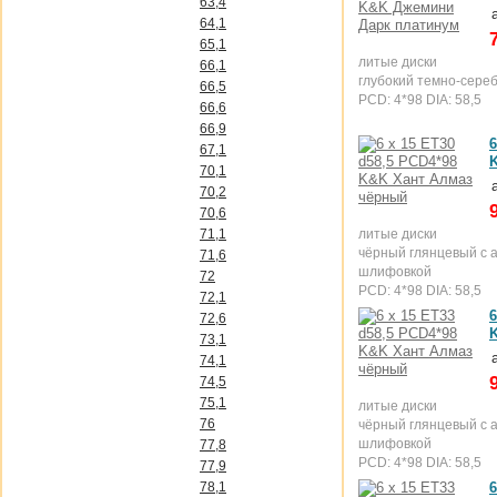
63,4
64,1
65,1
литые диски
66,1
глубокий темно-сере
66,5
PCD: 4*98 DIA: 58,5
66,6
66,9
6
67,1
70,1
70,2
70,6
71,1
литые диски
чёрный глянцевый с 
71,6
шлифовкой
72
PCD: 4*98 DIA: 58,5
72,1
6
72,6
73,1
74,1
74,5
75,1
литые диски
76
чёрный глянцевый с 
шлифовкой
77,8
PCD: 4*98 DIA: 58,5
77,9
78,1
6