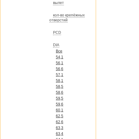
вылет
кол-во крепёжных
отверстий
PCD
DIA
Все
54,1
56,1
56,6
57,1
58,1
58,5
58,6
59,5
59,6
60,1
62,5
62,6
63,3
63,4