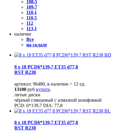
108,5
109,7
110,1
110,5
112
113,1
наличие
Все
на складе
8 x 18 PCD6*139,7 ET35 d77,8
RST R238
артикул: 96480, в наличии > 12 ед.
13100
руб
купить
литые диски
чёрный глянцевый с алмазной шлифовкой
PCD: 6*139,7 DIA: 77,8
8 x 18 PCD6*139,7 ET35 d77,8
RST R238