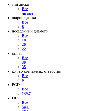
тип диска
Все
литые
ширина диска
Все
8
посадочный диаметр
Все
18
20
22
вылет
Все
30
35
кол-во крепёжных отверстий
Все
6
PCD
Все
139,7
DIA
Все
54,1