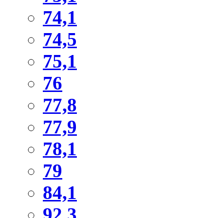
74,1
74,5
75,1
76
77,8
77,9
78,1
79
84,1
92,3