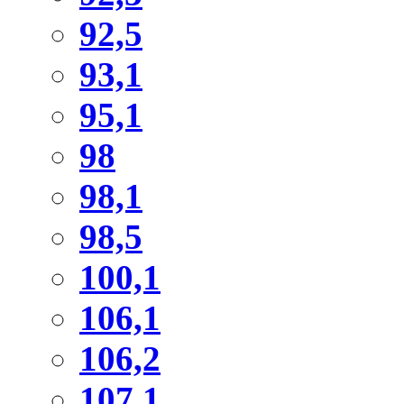
92,5
93,1
95,1
98
98,1
98,5
100,1
106,1
106,2
107,1