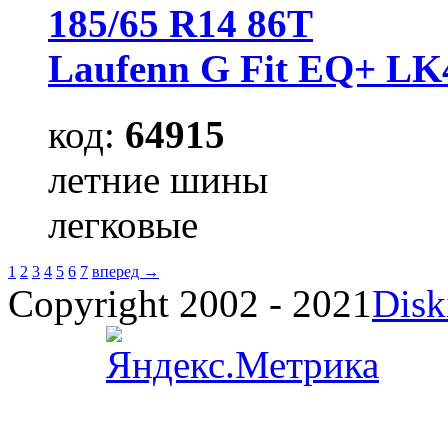
185/65 R14 86T
Laufenn G Fit EQ+ LK
код:
64915
летние шины
легковые
1
2
3
4
5
6
7
вперед →
Copyright 2002 - 2021
Disk