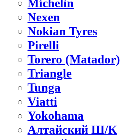
Michelin
Nexen
Nokian Tyres
Pirelli
Torero (Matador)
Triangle
Tunga
Viatti
Yokohama
Алтайский Ш/К