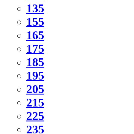
135
155
165
175
185
195
205
215
225
235