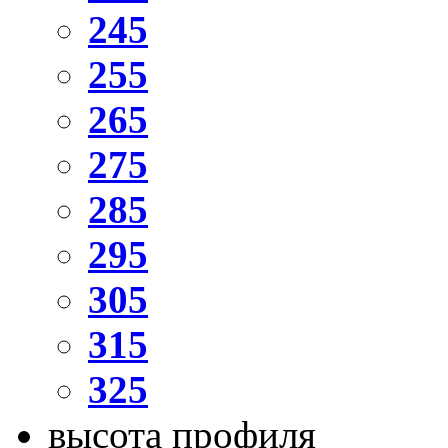
245
255
265
275
285
295
305
315
325
высота профиля