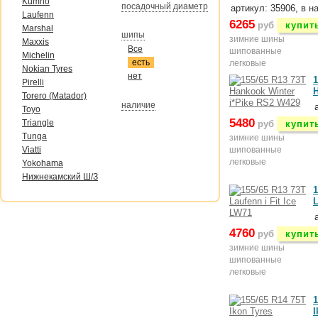
Kumho
посадочный диаметр
артикул: 35906, в н
Laufenn
6265
руб
купит
Marshal
шипы
зимние шины
Maxxis
Все
шипованные
Michelin
есть
легковые
Nokian Tyres
нет
1
Pirelli
H
Torero (Matador)
наличие
Toyo
5480
Triangle
руб
купит
Tunga
зимние шины
Viatti
шипованные
легковые
Yokohama
Нижнекамский Ш/З
1
L
4760
руб
купит
зимние шины
шипованные
легковые
1
I