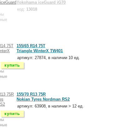
Yokohama iceGuard iG70
код:
13018
ны
нные
155/65 R14 75T
Triangle WinterX TW401
артикул: 27874, в наличии 10 ед.
купить
ны
нные
155/70 R13 75R
Nokian Tyres Nordman RS2
артикул: 63908, в наличии > 12 ед.
купить
ны
нные