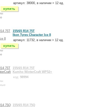
артикул: 38000, в наличии > 12 ед.
купить
ны
ые
155/65 R14 75T
Ikon Tyres Character Ice 8
артикул: 11732, в наличии > 12 ед.
купить
ны
ые
155/65 R14 75T
Kumho WinterCraft WP52+
код:
98994
ны
нные
155/65 R14 75Q