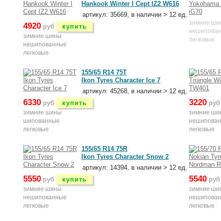
Hankook Winter I Cept IZ2 W616
артикул: 35669, в наличии > 12 ед.
зимние ши
4920
руб
купить
нешипова
зимние шины
легковые
нешипованные
легковые
155/65 R14 75T
Ikon Tyres Character Ice 7
артикул: 45268, в наличии > 12 ед.
6330
3220
руб
купить
руб
зимние шины
зимние ши
шипованные
нешипова
легковые
легковые
155/65 R14 75R
Ikon Tyres Character Snow 2
артикул: 14394, в наличии > 12 ед.
5550
5540
руб
купить
руб
зимние шины
зимние ши
нешипованные
нешипова
легковые
легковые