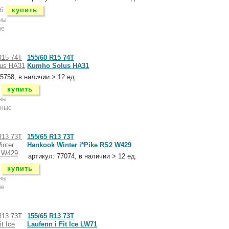
б
купить
ны
ые
155/60 R15 74T
Kumho Solus HA31
5758, в наличии > 12 ед.
купить
ны
нные
155/65 R13 73T
Hankook Winter i*Pike RS2 W429
артикул: 77074, в наличии > 12 ед.
купить
ны
ые
155/65 R13 73T
Laufenn i Fit Ice LW71