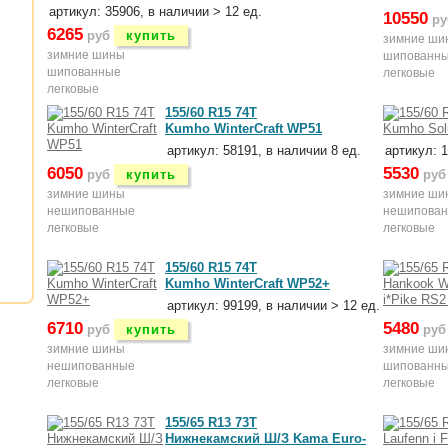
артикул: 35906, в наличии > 12 ед.
10550
ру
6265
руб
купить
зимние ши
зимние шины
шипованн
шипованные
легковые
легковые
155/60 R15 74T
Kumho WinterCraft WP51
артикул: 58191, в наличии 8 ед.
артикул: 1
6050
5530
руб
купить
руб
зимние шины
зимние ши
нешипованные
нешипова
легковые
легковые
155/60 R15 74T
Kumho WinterCraft WP52+
артикул: 99199, в наличии > 12 ед.
6710
5480
руб
купить
руб
зимние шины
зимние ши
нешипованные
шипованн
легковые
легковые
155/65 R13 73T
Нижнекамский Ш/З Kama Euro-