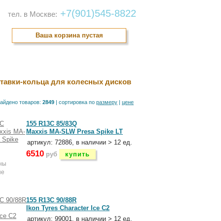
+7(901)545-8822
тел. в Москве:
Ваша корзина пустая
онтакты
тавки-кольца для колесных дисков
айдено товаров:
2849
| cортировка по
размеру
|
цене
155 R13C 85/83Q
Maxxis MA-SLW Presa Spike LT
артикул: 72886, в наличии > 12 ед.
6510
руб
купить
ны
ые
155 R13C 90/88R
Ikon Tyres Character Ice C2
артикул: 99001, в наличии > 12 ед.