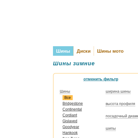
Шины
Диски
Шины мото
Шины зимние
отменить фильтр
Шины
ширина шины
Все
Bridgestone
высота профиля
Continental
Cordiant
посадочный диам
Gislaved
Goodyear
шипы
Hankook