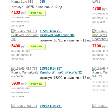
518
артикул: 10575, в наличии > 12 ед.
4760
руб
4103
руб
купить
зимние ши
зимние шины
шипованн
шипованные
легковые
легковые
155/65 R14 75T
Gislaved Soft Frost 200
артикул: 66726, в наличии > 12 ед.
5400
7100
руб
купить
руб
зимние шины
зимние ши
нешипованные
шипованн
легковые
легковые
155/65 R14 75T
Kumho WinterCraft ice Wi32
артикул: 16290, в наличии > 12 ед.
зимние ши
5930
руб
купить
нешипова
зимние шины
легковые
шипованные
легковые
155/65 R14 75T