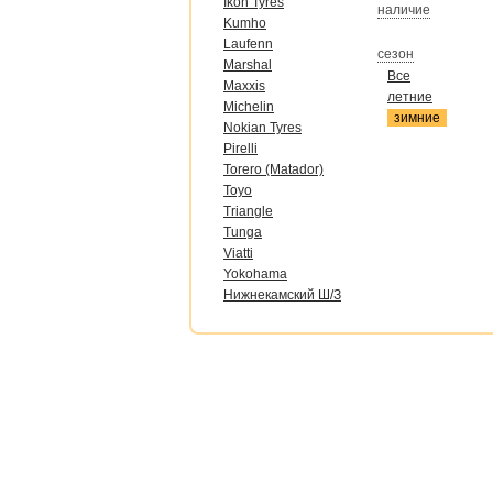
Ikon Tyres
наличие
Kumho
Laufenn
сезон
Marshal
Все
Maxxis
летние
Michelin
зимние
Nokian Tyres
Pirelli
Torero (Matador)
Toyo
Triangle
Tunga
Viatti
Yokohama
Нижнекамский Ш/З