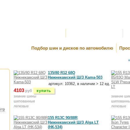
Оплата и Доставка
Самовывоз и Шиномонтаж
К
Подбор шин и дисков по автомобилю
Прос
н
135/80 R12 68Q
Нижнекамский Ш/З Kama-503
артикул: 10362, в наличии > 12 ед.
4103
руб
купить
зимние шины
зимние ши
шипованные
шипованн
легковые
легковые
етр
155 R13C 90/88R
Нижнекамский Ш/З Alga LT
(НК-534)