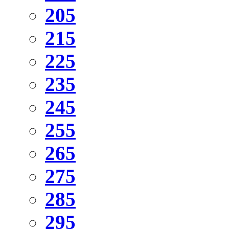
205
215
225
235
245
255
265
275
285
295