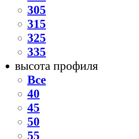
305
315
325
335
высота профиля
Все
40
45
50
55