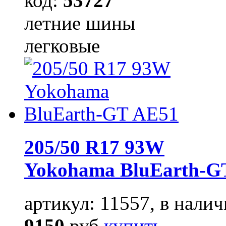
код:
53727
летние шины
легковые
205/50 R17 93W
Yokohama BluEarth-G
артикул: 11557, в налич
9150
руб
купить