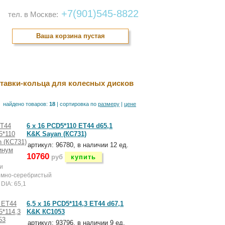
+7(901)545-8822
тел. в Москве:
Ваша корзина пустая
онтакты
тавки-кольца для колесных дисков
найдено товаров:
18
| cортировка по
размеру
|
цене
6 x 16 PCD5*110 ET44 d65,1
K&K Sayan (КС731)
артикул: 96780, в наличии 12 ед.
10760
руб
купить
и
емно-серебристый
DIA: 65,1
6,5 x 16 PCD5*114,3 ET44 d67,1
K&K КС1053
артикул: 93796, в наличии 9 ед.