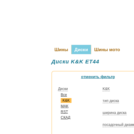
Шины
Диски
Шины мото
Диски K&K ET44
отменить фильтр
Диски
K&K
Все
K&K
тип диска
MAK
RST
ширина диска
СКАД
посадочный диам