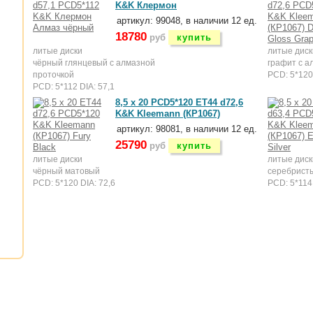
K&K Клермон
артикул: 99048, в наличии 12 ед.
18780
руб
купить
литые диски
литые диск
чёрный глянцевый с алмазной
графит с а
проточкой
PCD: 5*120 
PCD: 5*112 DIA: 57,1
8,5 x 20 PCD5*120 ET44 d72,6
K&K Kleemann (КР1067)
артикул: 98081, в наличии 12 ед.
25790
руб
купить
литые диски
литые диск
чёрный матовый
серебрист
PCD: 5*120 DIA: 72,6
PCD: 5*114,