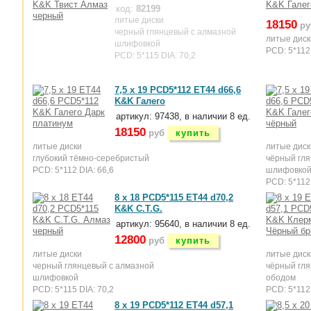
код:
82199
литые диски
18150
ру
черный глянцевый с алмазной
литые диск
шлифовкой
PCD: 5*112 
PCD: 5*115 DIA: 70,2
7,5 x 19 PCD5*112 ET44 d66,6
K&K Галего
артикул: 97438, в наличии 8 ед.
18150
руб
купить
литые диски
литые диск
глубокий тёмно-серебристый
чёрный гля
PCD: 5*112 DIA: 66,6
шлифовко
PCD: 5*112 
8 x 18 PCD5*115 ET44 d70,2
K&K C.T.G.
артикул: 95640, в наличии 8 ед.
12800
руб
купить
литые диски
литые диск
черный глянцевый с алмазной
чёрный гл
шлифовкой
ободом
PCD: 5*115 DIA: 70,2
PCD: 5*112 
8 x 19 PCD5*112 ET44 d57,1