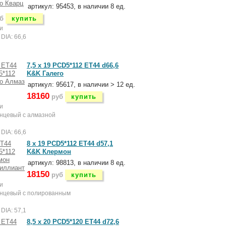
артикул: 95453, в наличии 8 ед.
б
купить
и
DIA: 66,6
7,5 x 19 PCD5*112 ET44 d66,6
K&K Галего
артикул: 95617, в наличии > 12 ед.
18160
руб
купить
и
нцевый с алмазной
й
DIA: 66,6
8 x 19 PCD5*112 ET44 d57,1
K&K Клермон
артикул: 98813, в наличии 8 ед.
18150
руб
купить
и
янцевый с полированным
DIA: 57,1
8,5 x 20 PCD5*120 ET44 d72,6