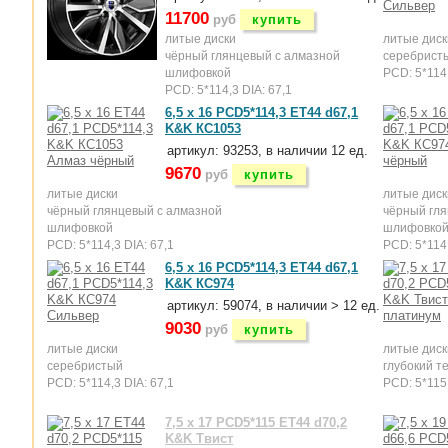
11700
руб
купить
литые диски
литые диск
чёрный глянцевый с алмазной
серебрист
шлифовкой
PCD: 5*114,
PCD: 5*114,3 DIA: 67,1
6,5 x 16 PCD5*114,3 ET44 d67,1
K&K КС1053
артикул: 93253, в наличии 12 ед.
9670
руб
купить
литые диски
литые диск
чёрный глянцевый с алмазной
чёрный гля
шлифовкой
шлифовко
PCD: 5*114,3 DIA: 67,1
PCD: 5*114,
6,5 x 16 PCD5*114,3 ET44 d67,1
K&K КС974
артикул: 59074, в наличии > 12 ед.
9030
руб
купить
литые диски
литые диск
серебристый
глубокий т
PCD: 5*114,3 DIA: 67,1
PCD: 5*115 
7,5 x 17 PCD5*115 ET44 d70,2
K&K Твист