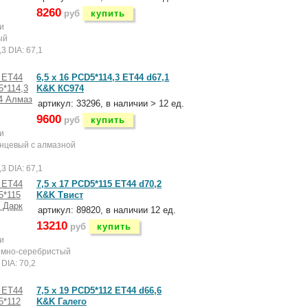
8260
руб
купить
и
ый
3 DIA: 67,1
6,5 x 16 PCD5*114,3 ET44 d67,1
K&K КС974
артикул: 33296, в наличии > 12 ед.
9600
руб
купить
и
нцевый с алмазной
й
3 DIA: 67,1
7,5 x 17 PCD5*115 ET44 d70,2
K&K Твист
артикул: 89820, в наличии 12 ед.
13210
руб
купить
и
емно-серебристый
DIA: 70,2
7,5 x 19 PCD5*112 ET44 d66,6
K&K Галего