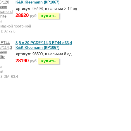
K&K Kleemann (КР1067)
артикул: 95498, в наличии > 12 ед.
28920
руб
купить
и
лмазной проточкой
DIA: 72,6
8,5 x 20 PCD5*114,3 ET44 d63,4
K&K Kleemann (КР1067)
артикул: 98500, в наличии 8 ед.
28190
руб
купить
и
ый
3 DIA: 63,4