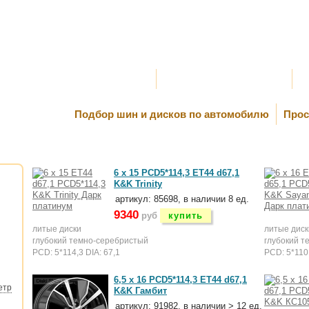
Оплата и Доставка
Самовывоз и Шиномонтаж
К
Подбор шин и дисков по автомобилю
Прос
6 x 15 PCD5*114,3 ET44 d67,1
K&K Trinity
артикул: 85698, в наличии 8 ед.
9340
руб
купить
литые диски
литые диск
глубокий темно-серебристый
глубокий т
PCD: 5*114,3 DIA: 67,1
PCD: 5*110 
6,5 x 16 PCD5*114,3 ET44 d67,1
етр
K&K Гамбит
артикул: 91982, в наличии > 12 ед.