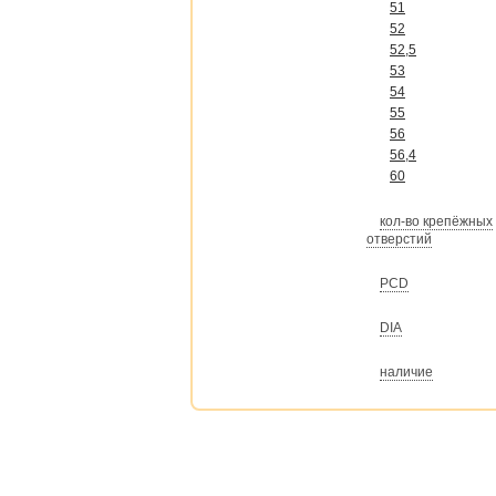
51
52
52,5
53
54
55
56
56,4
60
кол-во крепёжных
отверстий
PCD
DIA
наличие