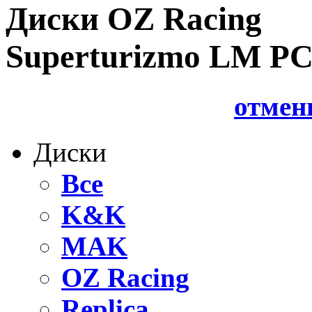
Диски OZ Raсing
Superturizmo LM PC
отмен
Диски
Все
K&K
MAK
OZ Raсing
Replica