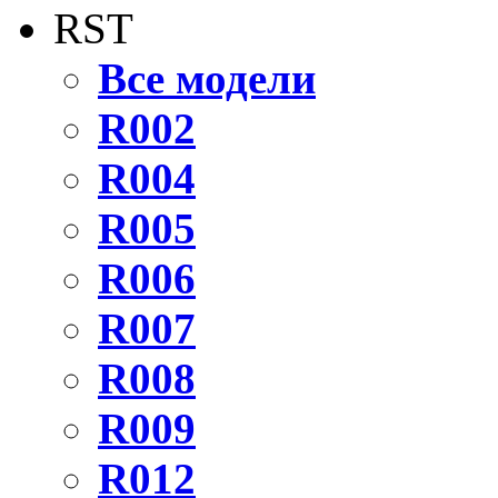
RST
Все модели
R002
R004
R005
R006
R007
R008
R009
R012