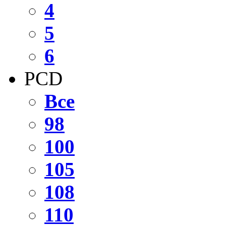
4
5
6
PCD
Все
98
100
105
108
110