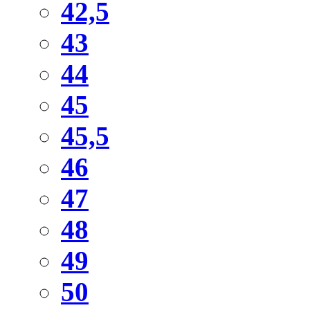
42,5
43
44
45
45,5
46
47
48
49
50