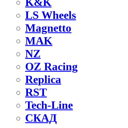
K&K
LS Wheels
Magnetto
MAK
NZ
OZ Raсing
Replica
RST
Tech-Line
СКАД