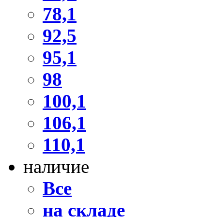
78,1
92,5
95,1
98
100,1
106,1
110,1
наличие
Все
на складе