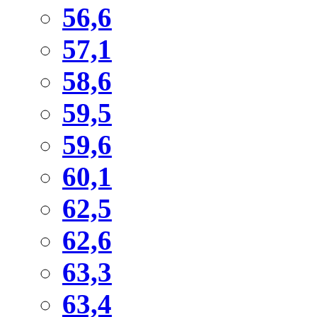
56,6
57,1
58,6
59,5
59,6
60,1
62,5
62,6
63,3
63,4