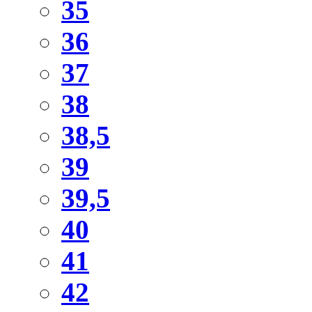
35
36
37
38
38,5
39
39,5
40
41
42