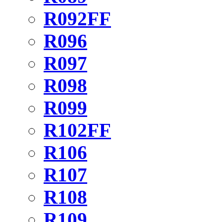
R092FF
R096
R097
R098
R099
R102FF
R106
R107
R108
R109