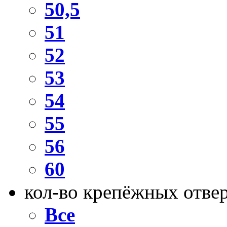
50,5
51
52
53
54
55
56
60
кол-во крепёжных отве
Все