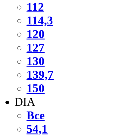
112
114,3
120
127
130
139,7
150
DIA
Все
54,1