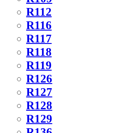
R112
R116
R117
R118
R119
R126
R127
R128
R129
R136