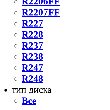
R2206FF
R2207FF
R227
R228
R237
R238
R247
R248
тип диска
Все