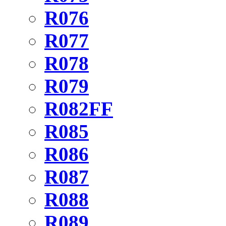
R076
R077
R078
R079
R082FF
R085
R086
R087
R088
R089