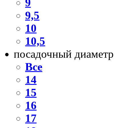
9
9,5
10
10,5
посадочный диаметр
Все
14
15
16
17