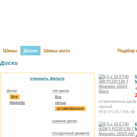
Оплата и Д
Шины
Диски
Шины мото
Подбор 
Диски
6
отменить фильтр
M
Диски
тип диска
Все
Все
штампованные диски
Magnetto
литые
чёрный
штампованные
PCD: 5*139,7 DIA: 98
ширина диска
6
M
посадочный диаметр