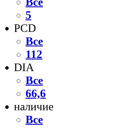
Все
5
PCD
Все
112
DIA
Все
66,6
наличие
Все