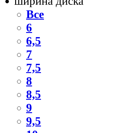
ширина диска
Все
6
6,5
7
7,5
8
8,5
9
9,5