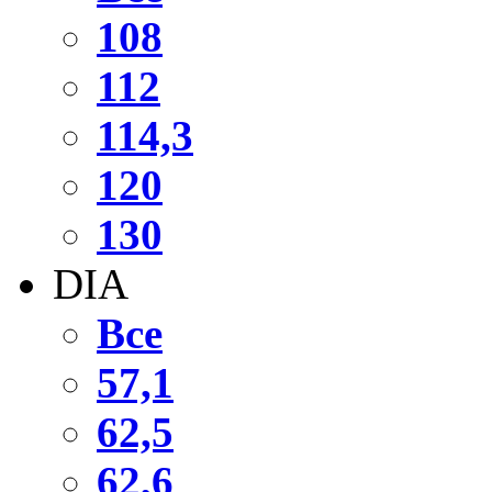
108
112
114,3
120
130
DIA
Все
57,1
62,5
62,6