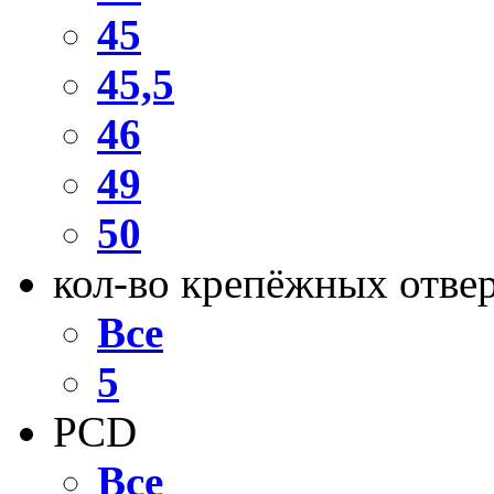
45
45,5
46
49
50
кол-во крепёжных отве
Все
5
PCD
Все