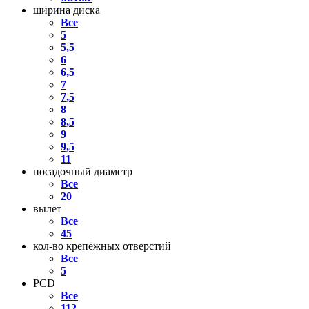
ширина диска
Все
5
5,5
6
6,5
7
7,5
8
8,5
9
9,5
11
посадочный диаметр
Все
20
вылет
Все
45
кол-во крепёжных отверстий
Все
5
PCD
Все
112