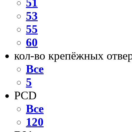
51
53
55
60
кол-во крепёжных отве
Все
5
PCD
Все
120