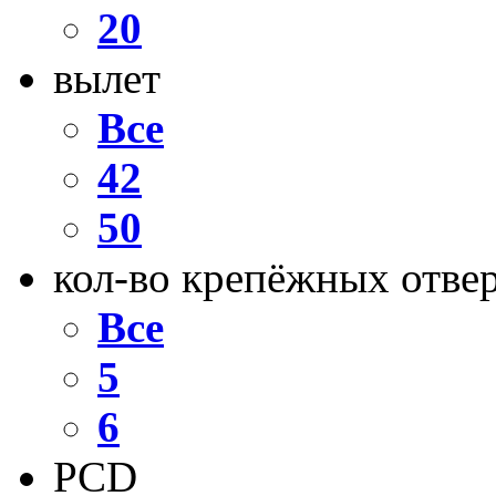
20
вылет
Все
42
50
кол-во крепёжных отве
Все
5
6
PCD