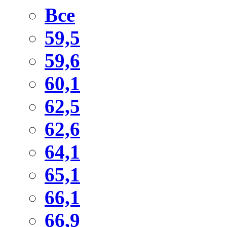
Все
59,5
59,6
60,1
62,5
62,6
64,1
65,1
66,1
66,9