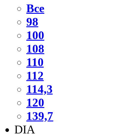
Все
98
100
108
110
112
114,3
120
139,7
DIA