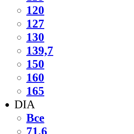
120
127
130
139,7
150
160
165
DIA
Все
71,6