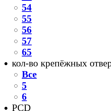
54
55
56
57
65
кол-во крепёжных отве
Все
5
6
PCD