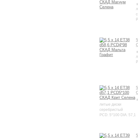
л
с
P
5
л
P
5
литые диски
серебристый
PCD: 5*100 DIA: 57,1
5