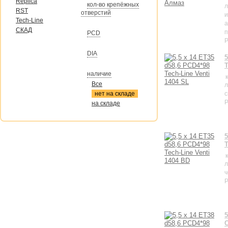
Replica
кол-во крепёжных
л
RST
отверстий
и
Tech-Line
а
СКАД
п
PCD
P
DIA
5
T
наличие
Все
л
нет на складе
с
P
на складе
5
T
л
ч
P
5