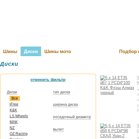
Оплата и Д
Шины
Диски
Шины мото
Подбор 
Диски
5
отменить фильтр
Диски
тип диска
л
Все
ч
iFree
ширина диска
K&K
P
LS Wheels
посадочный диаметр
MAK
5
NZ
вылет
OZ Raсing