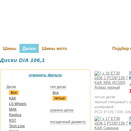
Оплата и Д
Шины
Диски
Шины мото
Подбор 
Диски DIA 106,1
7
отменить фильтр
Диски
тип диска
Все
Все
литые диски
K&K
литые
черный глянцевый с 
LS Wheels
шлифовкой
MAK
ширина диска
PCD: 6*139,7 DIA: 106
Replica
7
RST
посадочный диаметр
Tech-Line