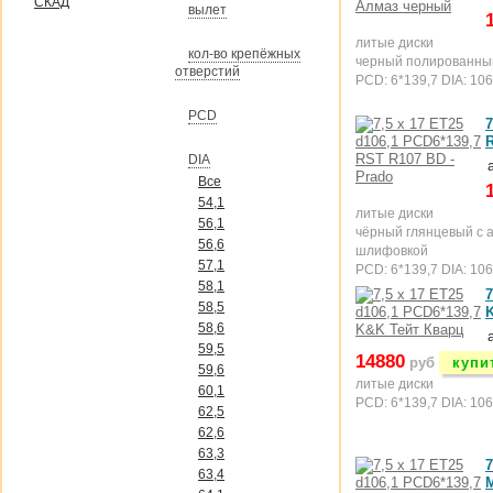
СКАД
вылет
литые диски
кол-во крепёжных
черный полированны
отверстий
PCD: 6*139,7 DIA: 106
PCD
7
DIA
Все
54,1
литые диски
56,1
чёрный глянцевый с 
56,6
шлифовкой
57,1
PCD: 6*139,7 DIA: 106
58,1
7
58,5
58,6
59,5
14880
руб
купи
59,6
литые диски
60,1
PCD: 6*139,7 DIA: 106
62,5
62,6
63,3
7
63,4