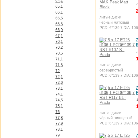
64,1
65,1
66,1
литые диски
66,5
чёрный матовый
66,6
PCD: 6*139,7 DIA: 106
66,9
67,1
7
70,1
70,2
70,6
71,1
71,6
литые диски
серебристый
72
PCD: 6*139,7 DIA: 106
72,1
72,6
7
73,1
74,1
74,5
75,1
76
литые диски
77,8
чёрный глянцевый
PCD: 6*139,7 DIA: 106
77,9
78,1
79
7