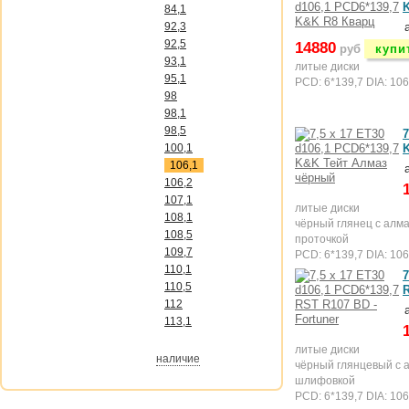
84,1
92,3
92,5
14880
руб
купи
93,1
литые диски
95,1
PCD: 6*139,7 DIA: 106
98
98,1
98,5
7
100,1
106,1
106,2
107,1
литые диски
108,1
чёрный глянец с алм
108,5
проточкой
109,7
PCD: 6*139,7 DIA: 106
110,1
7
110,5
112
113,1
литые диски
наличие
чёрный глянцевый с 
шлифовкой
PCD: 6*139,7 DIA: 106