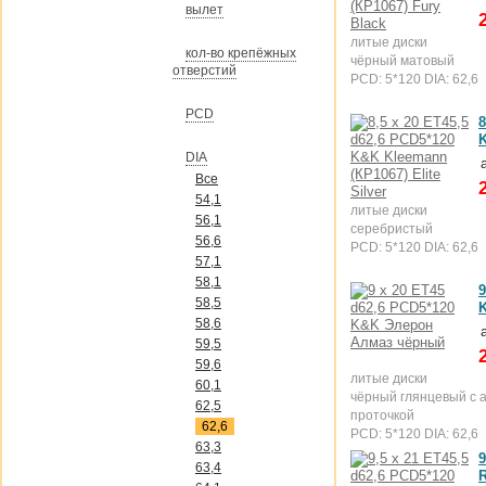
вылет
литые диски
кол-во крепёжных
чёрный матовый
отверстий
PCD: 5*120 DIA: 62,6
PCD
8
DIA
Все
54,1
литые диски
56,1
серебристый
56,6
PCD: 5*120 DIA: 62,6
57,1
58,1
9
58,5
58,6
59,5
59,6
литые диски
60,1
чёрный глянцевый с 
62,5
проточкой
62,6
PCD: 5*120 DIA: 62,6
63,3
9
63,4