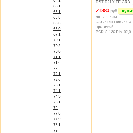
64,1
65,1
21880
руб
купи
66,1
литые диски
66,5
серый глянцевый с а
66,6
проточкой
66,9
PCD: 5*120 DIA: 62,6
67,1
70,1
70,2
70,6
71,1
71,6
72
72,1
72,6
73,1
74,1
74,5
75,1
76
77,8
77,9
78,1
79