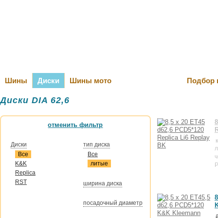
Оплата и Д
Шины
Диски
Шины мото
Подбор 
Диски DIA 62,6
8
отменить фильтр
R
Диски
тип диска
л
Все
Все
ч
K&K
литые
P
Replica
RST
ширина диска
8
посадочный диаметр