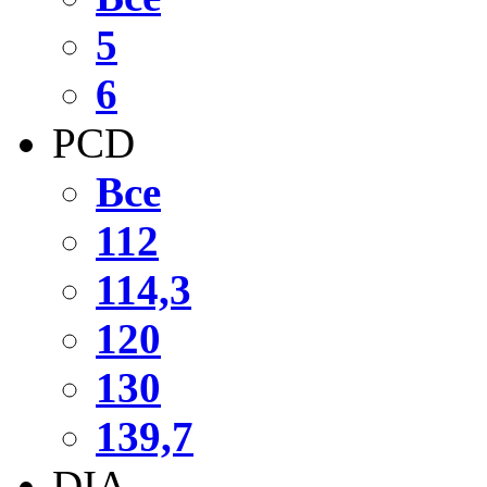
5
6
PCD
Все
112
114,3
120
130
139,7
DIA