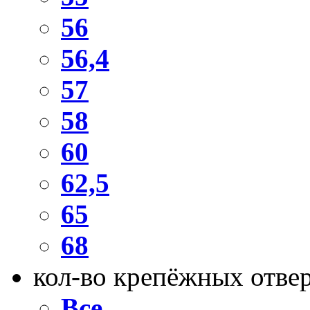
56
56,4
57
58
60
62,5
65
68
кол-во крепёжных отве
Все