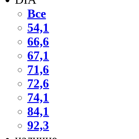
Все
54,1
66,6
67,1
71,6
72,6
74,1
84,1
92,3