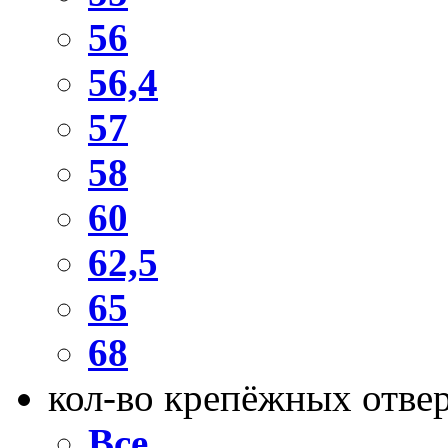
56
56,4
57
58
60
62,5
65
68
кол-во крепёжных отве
Все