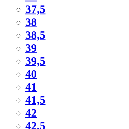
37,5
38
38,5
39
39,5
40
41
41,5
42
42,5