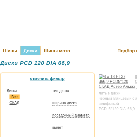
Оплата и Д
Шины
Диски
Шины мото
Подбор 
Диски PCD 120 DIA 66,9
8
отменить фильтр
Диски
тип диска
литые диски
Все
чёрный глянцевый с 
СКАД
ширина диска
шлифовкой
PCD: 5*120 DIA: 66,9
посадочный диаметр
вылет