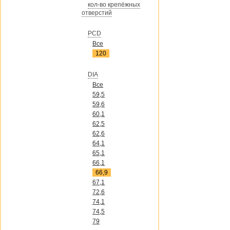
кол-во крепёжных
отверстий
PCD
Все
120
DIA
Все
59,5
59,6
60,1
62,5
62,6
64,1
65,1
66,1
66,9
67,1
72,6
74,1
74,5
79