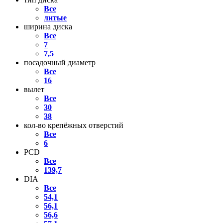
Все
литые
ширина диска
Все
7
7,5
посадочный диаметр
Все
16
вылет
Все
30
38
кол-во крепёжных отверстий
Все
6
PCD
Все
139,7
DIA
Все
54,1
56,1
56,6