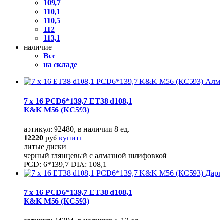
109,7
110,1
110,5
112
113,1
наличие
Все
на складе
7 x 16 PCD6*139,7 ET38 d108,1
K&K M56 (КС593)
артикул: 92480, в наличии 8 ед.
12220
руб
купить
литые диски
черный глянцевый с алмазной шлифовкой
PCD: 6*139,7 DIA: 108,1
7 x 16 PCD6*139,7 ET38 d108,1
K&K M56 (КС593)